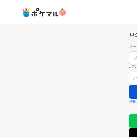
ロ
メー
パス
利用