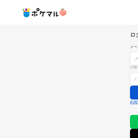
ロ
メー
パス
利用