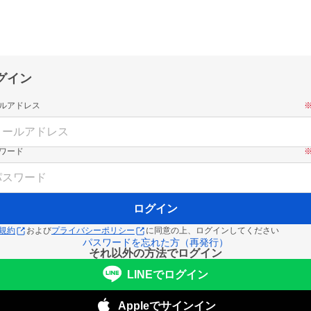
グイン
ルアドレス
ワード
ログイン
規約
および
プライバシーポリシー
に同意の上、
ログインしてください
パスワードを忘れた方（再発行）
それ以外の方法でログイン
LINEでログイン
Appleでサインイン