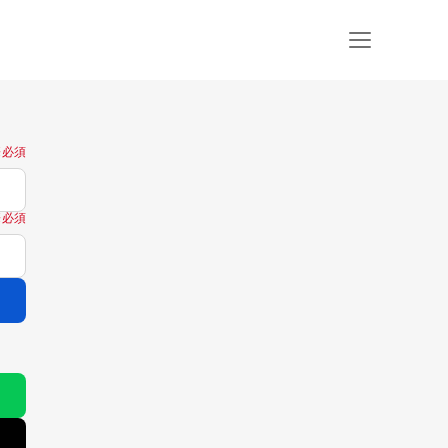
※必須
※必須