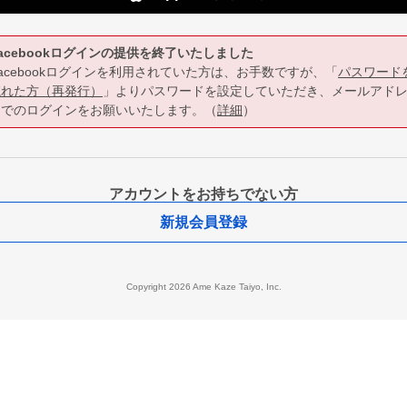
acebookログインの提供を終了いたしました
acebookログインを利用されていた方は、お手数ですが、「
パスワード
忘れた方（再発行）
」よりパスワードを設定していただき、メールアド
スでのログインをお願いいたします。（
詳細
）
アカウントをお持ちでない方
新規会員登録
Copyright 2026 Ame Kaze Taiyo, Inc.