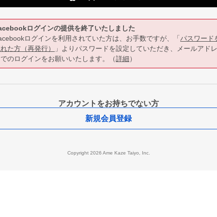
acebookログインの提供を終了いたしました
acebookログインを利用されていた方は、お手数ですが、「
パスワード
忘れた方（再発行）
」よりパスワードを設定していただき、メールアド
スでのログインをお願いいたします。（
詳細
）
アカウントをお持ちでない方
新規会員登録
Copyright 2026 Ame Kaze Taiyo, Inc.