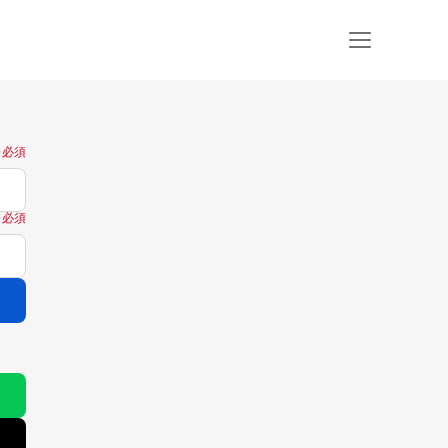
※必須
※必須