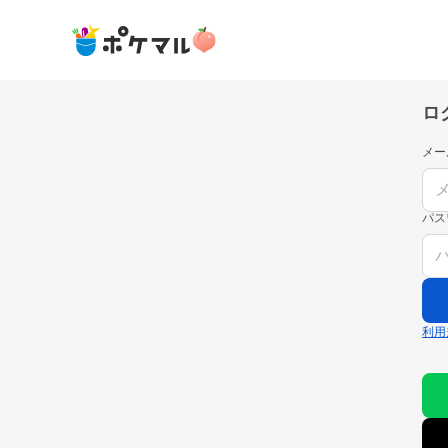
ロ
メー
パス
利用