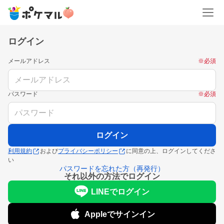
ログイン
メールアドレス
※必須
パスワード
※必須
ログイン
利用規約
および
プライバシーポリシー
に同意の上、
ログインしてくださ
い
パスワードを忘れた方（再発行）
それ以外の方法でログイン
LINEでログイン
Appleでサインイン