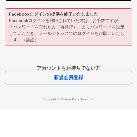
Facebookログインの提供を終了いたしました
Facebookログインを利用されていた方は、お手数ですが、
「
パスワードを忘れた方（再発行）
」よりパスワードを設定
していただき、メールアドレスでのログインをお願いいたし
ます。（
詳細
）
アカウントをお持ちでない方
新規会員登録
Copyright 2026 Ame Kaze Taiyo, Inc.