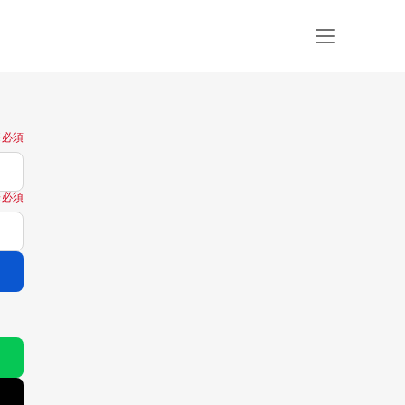
※必須
※必須