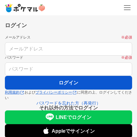
ログイン
メールアドレス
※必須
パスワード
※必須
ログイン
利用規約
および
プライバシーポリシー
に同意の上、
ログインしてくださ
い
パスワードを忘れた方（再発行）
それ以外の方法でログイン
LINEでログイン
Appleでサインイン