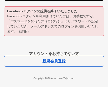
Facebookログインの提供を終了いたしました
Facebookログインを利用されていた方は、お手数ですが、
「
パスワードを忘れた方（再発行）
」よりパスワードを設定
していただき、メールアドレスでのログインをお願いいたし
ます。（
詳細
）
アカウントをお持ちでない方
新規会員登録
Copyright 2026 Ame Kaze Taiyo, Inc.