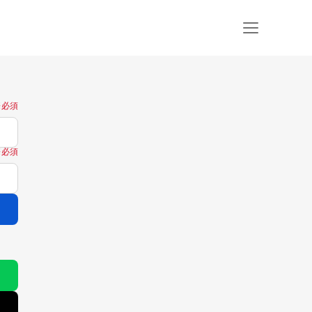
※必須
※必須