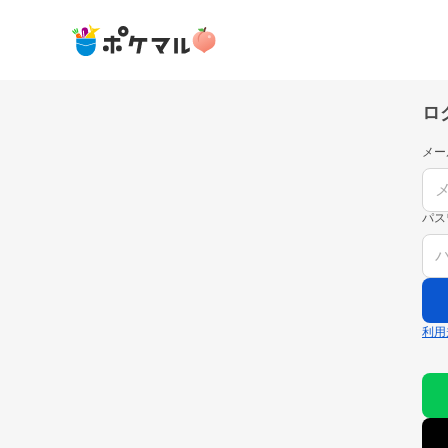
ロ
メー
パス
利用