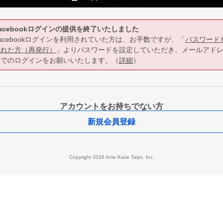
acebookログインの提供を終了いたしました
acebookログインを利用されていた方は、お手数ですが、「
パスワード
忘れた方（再発行）
」よりパスワードを設定していただき、メールアド
スでのログインをお願いいたします。（
詳細
）
アカウントをお持ちでない方
新規会員登録
Copyright 2026 Ame Kaze Taiyo, Inc.