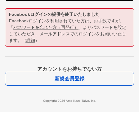
Facebookログインの提供を終了いたしました
Facebookログインを利用されていた方は、お手数ですが、
「
パスワードを忘れた方（再発行）
」よりパスワードを設定
していただき、メールアドレスでのログインをお願いいたし
ます。（
詳細
）
アカウントをお持ちでない方
新規会員登録
Copyright 2026 Ame Kaze Taiyo, Inc.