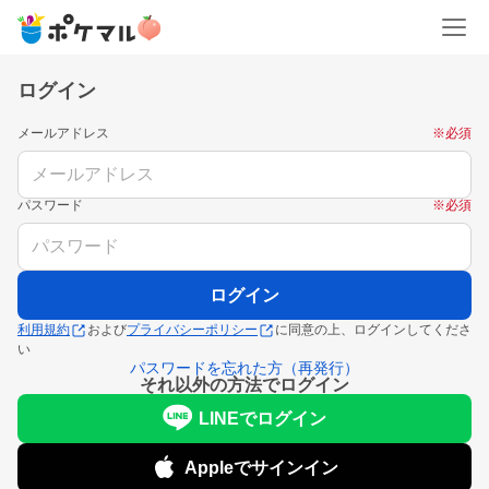
ログイン
メールアドレス
※必須
パスワード
※必須
ログイン
利用規約
および
プライバシーポリシー
に同意の上、
ログインしてくださ
い
パスワードを忘れた方（再発行）
それ以外の方法でログイン
LINEでログイン
Appleでサインイン