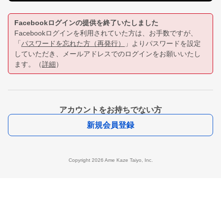
Facebookログインの提供を終了いたしました
Facebookログインを利用されていた方は、お手数ですが、
「
パスワードを忘れた方（再発行）
」よりパスワードを設定
していただき、メールアドレスでのログインをお願いいたし
ます。（
詳細
）
アカウントをお持ちでない方
新規会員登録
Copyright 2026 Ame Kaze Taiyo, Inc.