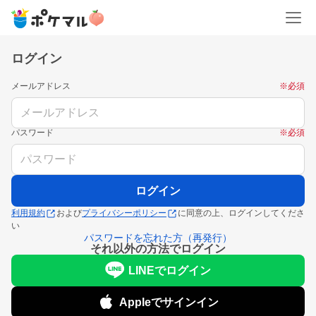
ログイン
メールアドレス
※必須
パスワード
※必須
ログイン
利用規約
および
プライバシーポリシー
に同意の上、
ログインしてくださ
い
パスワードを忘れた方（再発行）
それ以外の方法でログイン
LINEでログイン
Appleでサインイン