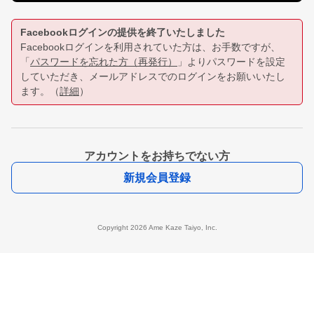
Facebookログインの提供を終了いたしました
Facebookログインを利用されていた方は、お手数ですが、
「
パスワードを忘れた方（再発行）
」よりパスワードを設定
していただき、メールアドレスでのログインをお願いいたし
ます。（
詳細
）
アカウントをお持ちでない方
新規会員登録
Copyright 2026 Ame Kaze Taiyo, Inc.