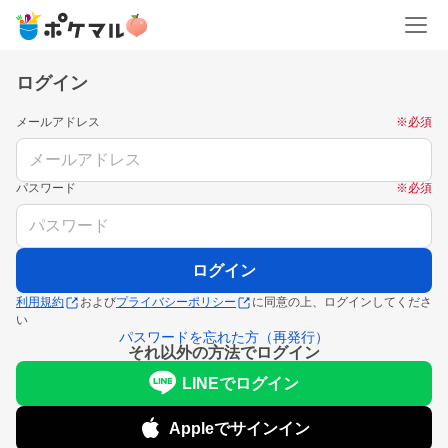
ログイン
メールアドレス
※必須
パスワード
※必須
ログイン
利用規約
および
プライバシーポリシー
に同意の上、
ログインしてくださ
い
パスワードを忘れた方（再発行）
それ以外の方法でログイン
LINEでログイン
Appleでサインイン