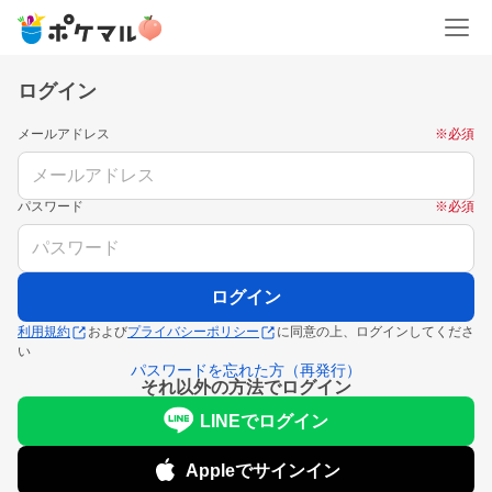
ログイン
メールアドレス
※必須
パスワード
※必須
ログイン
利用規約
および
プライバシーポリシー
に同意の上、
ログインしてくださ
い
パスワードを忘れた方（再発行）
それ以外の方法でログイン
LINEでログイン
Appleでサインイン