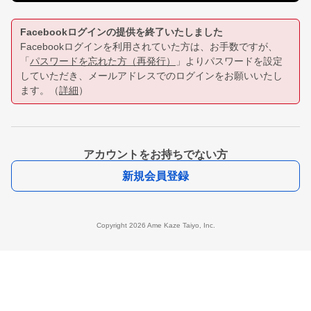
Facebookログインの提供を終了いたしました
Facebookログインを利用されていた方は、お手数ですが、
「
パスワードを忘れた方（再発行）
」よりパスワードを設定
していただき、メールアドレスでのログインをお願いいたし
ます。（
詳細
）
アカウントをお持ちでない方
新規会員登録
Copyright 2026 Ame Kaze Taiyo, Inc.