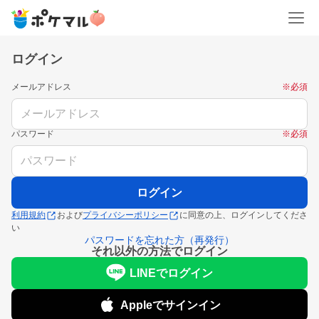
ログイン
メールアドレス
※必須
パスワード
※必須
ログイン
利用規約
および
プライバシーポリシー
に同意の上、
ログインしてくださ
い
パスワードを忘れた方（再発行）
それ以外の方法でログイン
LINEでログイン
Appleでサインイン