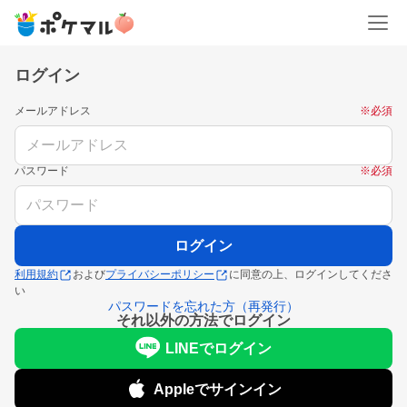
ログイン
メールアドレス
※必須
パスワード
※必須
ログイン
利用規約
および
プライバシーポリシー
に同意の上、
ログインしてくださ
い
パスワードを忘れた方（再発行）
それ以外の方法でログイン
LINEでログイン
Appleでサインイン