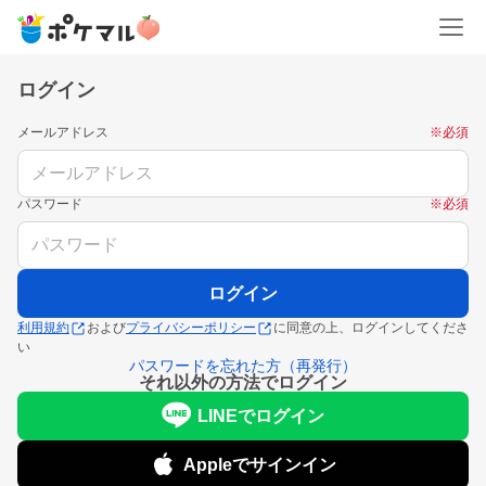
ログイン
メールアドレス
※必須
パスワード
※必須
ログイン
利用規約
および
プライバシーポリシー
に同意の上、
ログインしてくださ
い
パスワードを忘れた方（再発行）
それ以外の方法でログイン
LINEでログイン
Appleでサインイン