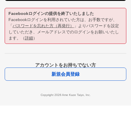
Facebookログインの提供を終了いたしました
Facebookログインを利用されていた方は、お手数ですが、
「
パスワードを忘れた方（再発行）
」よりパスワードを設定
していただき、メールアドレスでのログインをお願いいたし
ます。（
詳細
）
アカウントをお持ちでない方
新規会員登録
Copyright 2026 Ame Kaze Taiyo, Inc.