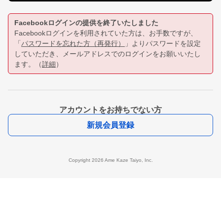
Facebookログインの提供を終了いたしました
Facebookログインを利用されていた方は、お手数ですが、
「
パスワードを忘れた方（再発行）
」よりパスワードを設定
していただき、メールアドレスでのログインをお願いいたし
ます。（
詳細
）
アカウントをお持ちでない方
新規会員登録
Copyright 2026 Ame Kaze Taiyo, Inc.