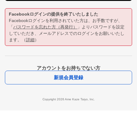
Facebookログインの提供を終了いたしました
Facebookログインを利用されていた方は、お手数ですが、
「
パスワードを忘れた方（再発行）
」よりパスワードを設定
していただき、メールアドレスでのログインをお願いいたし
ます。（
詳細
）
アカウントをお持ちでない方
新規会員登録
Copyright 2026 Ame Kaze Taiyo, Inc.