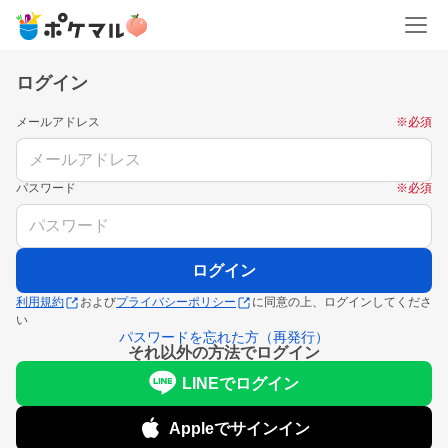
ログイン
メールアドレス
※必須
パスワード
※必須
ログイン
利用規約
および
プライバシーポリシー
に同意の上、
ログインしてくださ
い
パスワードを忘れた方（再発行）
それ以外の方法でログイン
LINEでログイン
Appleでサインイン