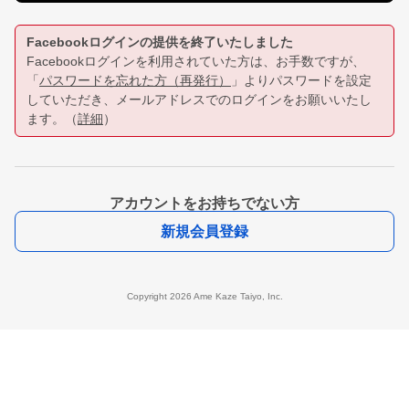
Facebookログインの提供を終了いたしました
Facebookログインを利用されていた方は、お手数ですが、
「
パスワードを忘れた方（再発行）
」よりパスワードを設定
していただき、メールアドレスでのログインをお願いいたし
ます。（
詳細
）
アカウントをお持ちでない方
新規会員登録
Copyright 2026 Ame Kaze Taiyo, Inc.