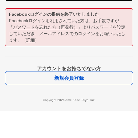
Facebookログインの提供を終了いたしました
Facebookログインを利用されていた方は、お手数ですが、
「
パスワードを忘れた方（再発行）
」よりパスワードを設定
していただき、メールアドレスでのログインをお願いいたし
ます。（
詳細
）
アカウントをお持ちでない方
新規会員登録
Copyright 2026 Ame Kaze Taiyo, Inc.