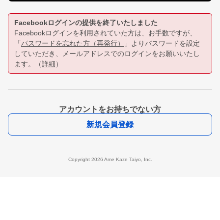
Facebookログインの提供を終了いたしました
Facebookログインを利用されていた方は、お手数ですが、
「
パスワードを忘れた方（再発行）
」よりパスワードを設定
していただき、メールアドレスでのログインをお願いいたし
ます。（
詳細
）
アカウントをお持ちでない方
新規会員登録
Copyright 2026 Ame Kaze Taiyo, Inc.