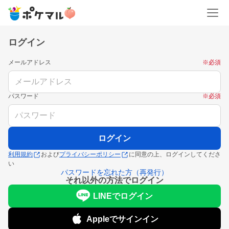
ログイン
メールアドレス
※必須
パスワード
※必須
ログイン
利用規約
および
プライバシーポリシー
に同意の上、
ログインしてくださ
い
パスワードを忘れた方（再発行）
それ以外の方法でログイン
LINEでログイン
Appleでサインイン