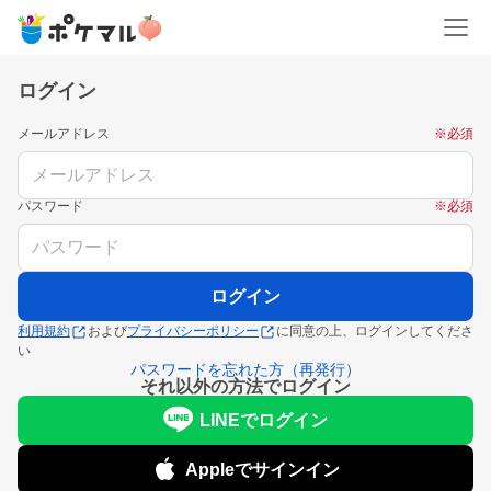
ログイン
メールアドレス
※必須
パスワード
※必須
ログイン
利用規約
および
プライバシーポリシー
に同意の上、
ログインしてくださ
い
パスワードを忘れた方（再発行）
それ以外の方法でログイン
LINEでログイン
Appleでサインイン