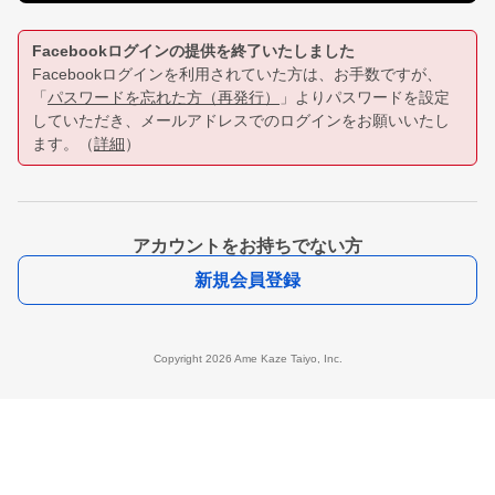
Facebookログインの提供を終了いたしました
Facebookログインを利用されていた方は、お手数ですが、
「
パスワードを忘れた方（再発行）
」よりパスワードを設定
していただき、メールアドレスでのログインをお願いいたし
ます。（
詳細
）
アカウントをお持ちでない方
新規会員登録
Copyright 2026 Ame Kaze Taiyo, Inc.