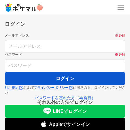
ログイン
メールアドレス
※必須
パスワード
※必須
ログイン
利用規約
および
プライバシーポリシー
に同意の上、
ログインしてくださ
い
パスワードを忘れた方（再発行）
それ以外の方法でログイン
LINEでログイン
Appleでサインイン