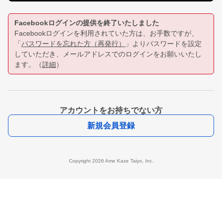
Facebookログインの提供を終了いたしました
Facebookログインを利用されていた方は、お手数ですが、
「
パスワードを忘れた方（再発行）
」よりパスワードを設定
していただき、メールアドレスでのログインをお願いいたし
ます。（
詳細
）
アカウントをお持ちでない方
新規会員登録
Copyright 2026 Ame Kaze Taiyo, Inc.