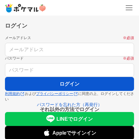
ログイン
メールアドレス
※必須
パスワード
※必須
ログイン
利用規約
および
プライバシーポリシー
に同意の上、
ログインしてくださ
い
パスワードを忘れた方（再発行）
それ以外の方法でログイン
LINEでログイン
Appleでサインイン