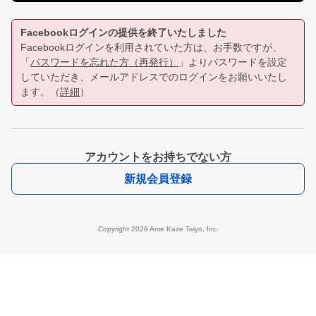
Facebookログインの提供を終了いたしました
Facebookログインを利用されていた方は、お手数ですが、
「
パスワードを忘れた方（再発行）
」よりパスワードを設定
していただき、メールアドレスでのログインをお願いいたし
ます。（
詳細
）
アカウントをお持ちでない方
新規会員登録
Copyright 2026 Ame Kaze Taiyo, Inc.