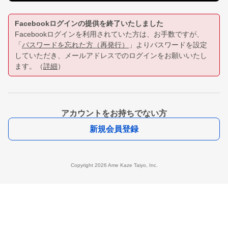
Facebookログインの提供を終了いたしました
Facebookログインを利用されていた方は、お手数ですが、
「
パスワードを忘れた方（再発行）
」よりパスワードを設定
していただき、メールアドレスでのログインをお願いいたし
ます。（
詳細
）
アカウントをお持ちでない方
新規会員登録
Copyright 2026 Ame Kaze Taiyo, Inc.