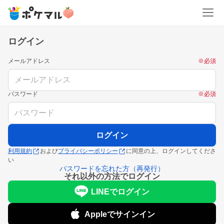
ログイン
メールアドレス
※必須
パスワード
※必須
ログイン
利用規約
および
プライバシーポリシー
に同意の上、
ログインしてくださ
い
パスワードを忘れた方（再発行）
それ以外の方法でログイン
LINEでログイン
Appleでサインイン