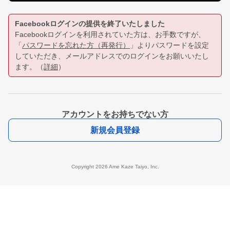
Facebookログインの提供を終了いたしました
Facebookログインを利用されていた方は、お手数ですが、
「
パスワードを忘れた方（再発行）
」よりパスワードを設定
していただき、メールアドレスでのログインをお願いいたし
ます。（
詳細
）
アカウントをお持ちでない方
新規会員登録
Copyright 2026 Ame Kaze Taiyo, Inc.