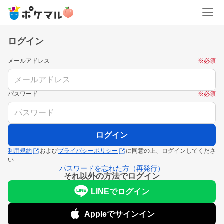
ログイン
メールアドレス
※必須
パスワード
※必須
ログイン
利用規約
および
プライバシーポリシー
に同意の上、
ログインしてくださ
い
パスワードを忘れた方（再発行）
それ以外の方法でログイン
LINEでログイン
Appleでサインイン