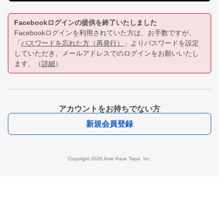
Facebookログインの提供を終了いたしました
Facebookログインを利用されていた方は、お手数ですが、
「
パスワードを忘れた方（再発行）
」よりパスワードを設定
していただき、メールアドレスでのログインをお願いいたし
ます。（
詳細
）
アカウントをお持ちでない方
新規会員登録
Copyright 2026 Ame Kaze Taiyo, Inc.