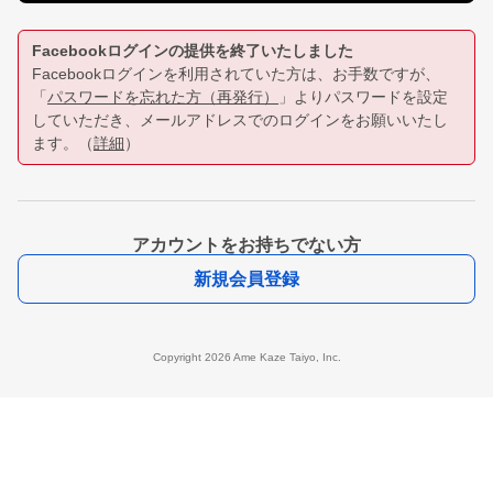
Facebookログインの提供を終了いたしました
Facebookログインを利用されていた方は、お手数ですが、
「
パスワードを忘れた方（再発行）
」よりパスワードを設定
していただき、メールアドレスでのログインをお願いいたし
ます。（
詳細
）
アカウントをお持ちでない方
新規会員登録
Copyright 2026 Ame Kaze Taiyo, Inc.