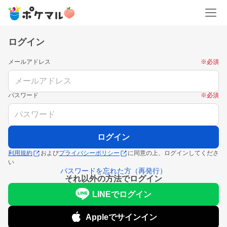
ログイン
メールアドレス
※必須
パスワード
※必須
ログイン
利用規約
および
プライバシーポリシー
に同意の上、
ログインしてくださ
い
パスワードを忘れた方（再発行）
それ以外の方法でログイン
LINEでログイン
Appleでサインイン