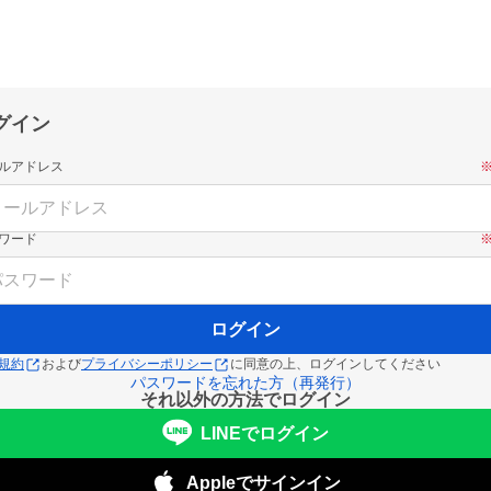
グイン
ルアドレス
ワード
ログイン
規約
および
プライバシーポリシー
に同意の上、
ログインしてください
パスワードを忘れた方（再発行）
それ以外の方法でログイン
LINEでログイン
Appleでサインイン