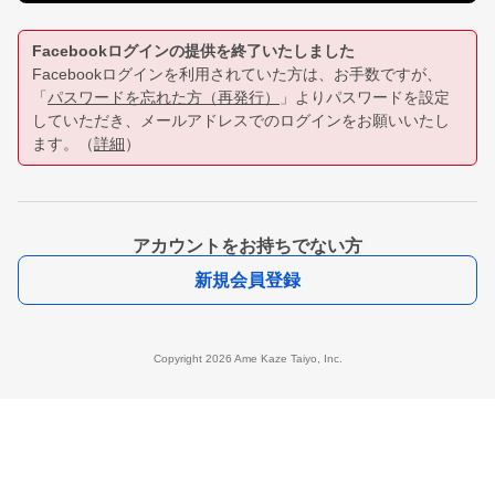
Facebookログインの提供を終了いたしました
Facebookログインを利用されていた方は、お手数ですが、
「
パスワードを忘れた方（再発行）
」よりパスワードを設定
していただき、メールアドレスでのログインをお願いいたし
ます。（
詳細
）
アカウントをお持ちでない方
新規会員登録
Copyright 2026 Ame Kaze Taiyo, Inc.