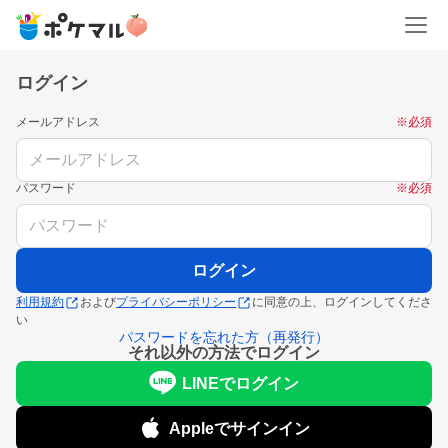
ログイン
メールアドレス
※必須
パスワード
※必須
ログイン
利用規約
および
プライバシーポリシー
に同意の上、
ログインしてくださ
い
パスワードを忘れた方（再発行）
それ以外の方法でログイン
LINEでログイン
Appleでサインイン