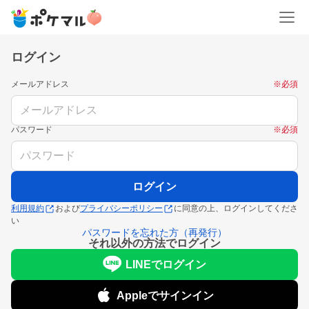
ログイン
メールアドレス
※必須
パスワード
※必須
ログイン
利用規約
および
プライバシーポリシー
に同意の上、
ログインしてくださ
い
パスワードを忘れた方（再発行）
それ以外の方法でログイン
LINEでログイン
Appleでサインイン