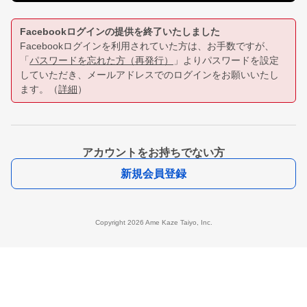
Facebookログインの提供を終了いたしました
Facebookログインを利用されていた方は、お手数ですが、
「
パスワードを忘れた方（再発行）
」よりパスワードを設定
していただき、メールアドレスでのログインをお願いいたし
ます。（
詳細
）
アカウントをお持ちでない方
新規会員登録
Copyright 2026 Ame Kaze Taiyo, Inc.