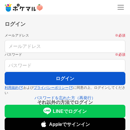
ログイン
メールアドレス
※必須
パスワード
※必須
ログイン
利用規約
および
プライバシーポリシー
に同意の上、
ログインしてくださ
い
パスワードを忘れた方（再発行）
それ以外の方法でログイン
LINEでログイン
Appleでサインイン