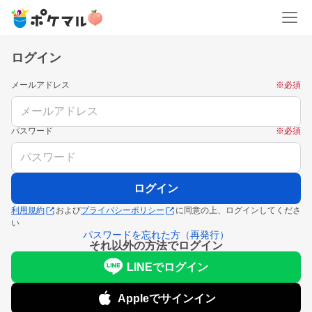
ログイン
メールアドレス
※必須
パスワード
※必須
ログイン
利用規約
および
プライバシーポリシー
に同意の上、
ログインしてくださ
い
パスワードを忘れた方（再発行）
それ以外の方法でログイン
LINEでログイン
Appleでサインイン