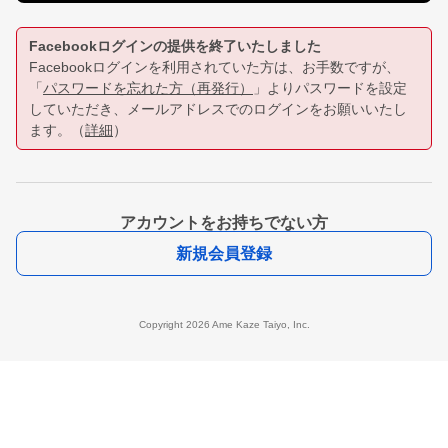
Facebookログインの提供を終了いたしました
Facebookログインを利用されていた方は、お手数ですが、
「
パスワードを忘れた方（再発行）
」よりパスワードを設定
していただき、メールアドレスでのログインをお願いいたし
ます。（
詳細
）
アカウントをお持ちでない方
新規会員登録
Copyright 2026 Ame Kaze Taiyo, Inc.