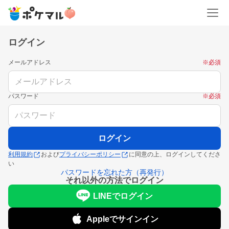
ログイン
メールアドレス
※必須
パスワード
※必須
ログイン
利用規約
および
プライバシーポリシー
に同意の上、
ログインしてくださ
い
パスワードを忘れた方（再発行）
それ以外の方法でログイン
LINEでログイン
Appleでサインイン