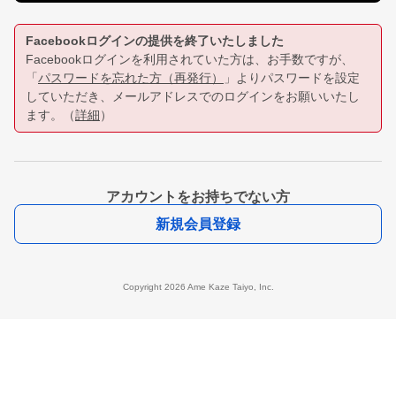
Facebookログインの提供を終了いたしました
Facebookログインを利用されていた方は、お手数ですが、
「
パスワードを忘れた方（再発行）
」よりパスワードを設定
していただき、メールアドレスでのログインをお願いいたし
ます。（
詳細
）
アカウントをお持ちでない方
新規会員登録
Copyright 2026 Ame Kaze Taiyo, Inc.