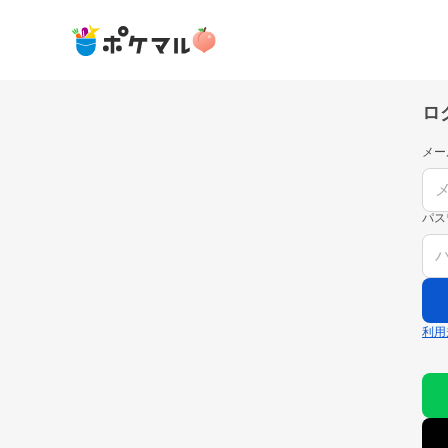
ロ
メー
パス
利用