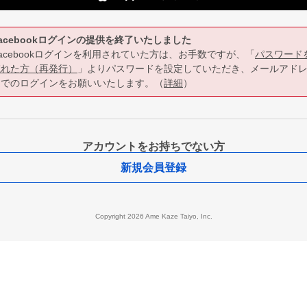
acebookログインの提供を終了いたしました
acebookログインを利用されていた方は、お手数ですが、「
パスワード
忘れた方（再発行）
」よりパスワードを設定していただき、メールアド
スでのログインをお願いいたします。（
詳細
）
アカウントをお持ちでない方
新規会員登録
Copyright 2026 Ame Kaze Taiyo, Inc.