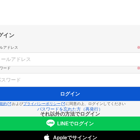
グイン
ルアドレス
ワード
ログイン
規約
および
プライバシーポリシー
に同意の上、
ログインしてください
パスワードを忘れた方（再発行）
それ以外の方法でログイン
LINEでログイン
Appleでサインイン