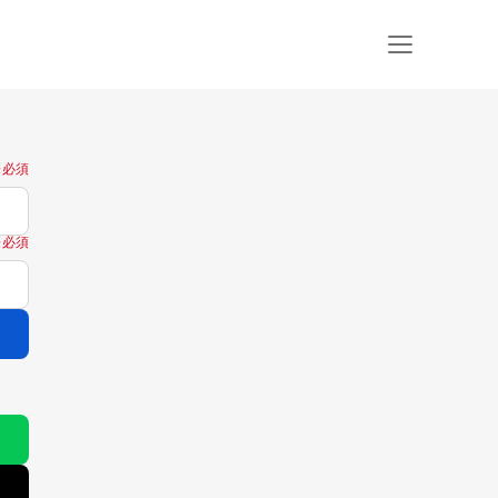
※必須
※必須