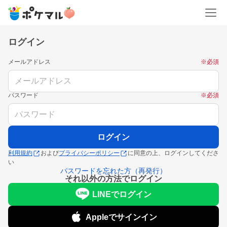
ログイン
メールアドレス
※必須
パスワード
※必須
ログイン
利用規約
および
プライバシーポリシー
に同意の上、
ログインしてくださ
い
パスワードを忘れた方（再発行）
それ以外の方法でログイン
LINEでログイン
Appleでサインイン