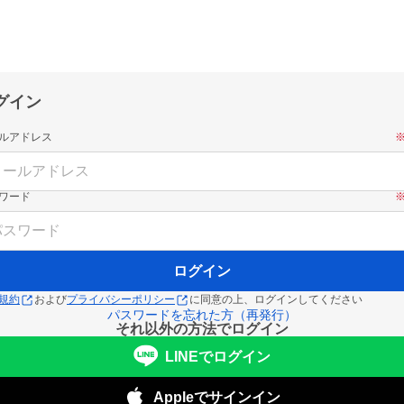
グイン
ルアドレス
ワード
ログイン
規約
および
プライバシーポリシー
に同意の上、
ログインしてください
パスワードを忘れた方（再発行）
それ以外の方法でログイン
LINEでログイン
Appleでサインイン