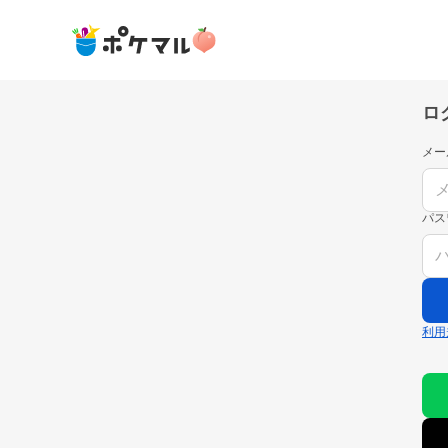
ロ
メー
パス
利用