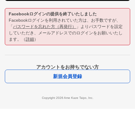
Facebookログインの提供を終了いたしました
Facebookログインを利用されていた方は、お手数ですが、
「
パスワードを忘れた方（再発行）
」よりパスワードを設定
していただき、メールアドレスでのログインをお願いいたし
ます。（
詳細
）
アカウントをお持ちでない方
新規会員登録
Copyright 2026 Ame Kaze Taiyo, Inc.