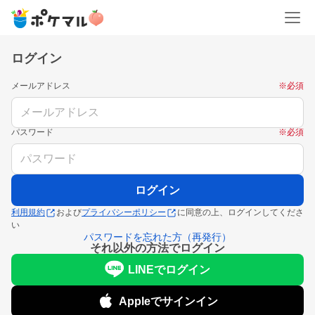
ログイン
メールアドレス
※必須
パスワード
※必須
ログイン
利用規約
および
プライバシーポリシー
に同意の上、
ログインしてくださ
い
パスワードを忘れた方（再発行）
それ以外の方法でログイン
LINEでログイン
Appleでサインイン