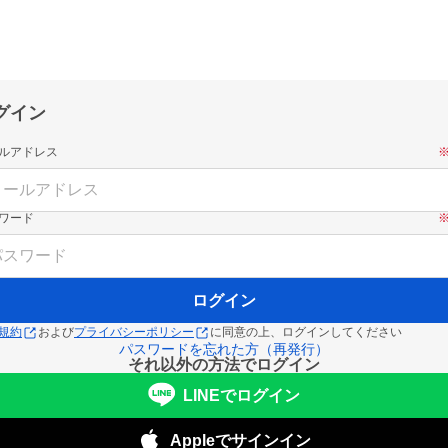
グイン
ルアドレス
ワード
ログイン
規約
および
プライバシーポリシー
に同意の上、
ログインしてください
パスワードを忘れた方（再発行）
それ以外の方法でログイン
LINEでログイン
Appleでサインイン