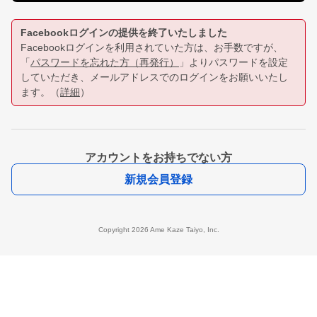
Facebookログインの提供を終了いたしました
Facebookログインを利用されていた方は、お手数ですが、
「
パスワードを忘れた方（再発行）
」よりパスワードを設定
していただき、メールアドレスでのログインをお願いいたし
ます。（
詳細
）
アカウントをお持ちでない方
新規会員登録
Copyright 2026 Ame Kaze Taiyo, Inc.